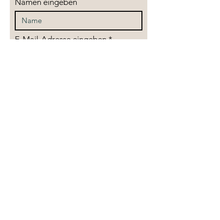
Namen eingeben
E-Mail-Adresse eingeben
Betreff eingeben
Nachricht
Telefon